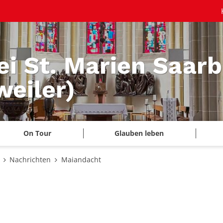
ei St. Marien Saar
eiler)
On Tour
Glauben leben
Nachrichten
Maiandacht