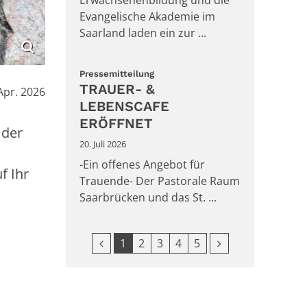
Evangelische Akademie im
Saarland laden ein zur ...
:
Pressemitteilung
TRAUER- &
Apr. 2026
LEBENSCAFE
ERÖFFNET
 der
20. Juli 2026
-Ein offenes Angebot für
f Ihr
Trauende- Der Pastorale Raum
Saarbrücken und das St. ...
Vorherige Seite
Nächste Seite
1
2
3
4
5