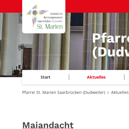
Zum Inhalt springen
Pfarr
(Dudw
Start
Aktuelles
Pfarrei St. Marien Saarbrücken (Dudweiler)
Aktuelles
Maiandacht