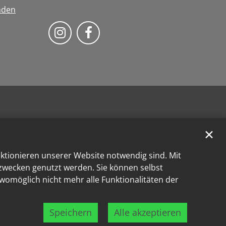
nden
Bistum Trier auf Instragram
Bistum Trier auf Facebook
✕
nktionieren unserer Website notwendig sind. Mit
kzwecken genutzt werden. Sie können selbst
 womöglich nicht mehr alle Funktionalitäten der
Speichern
Alle akzeptieren