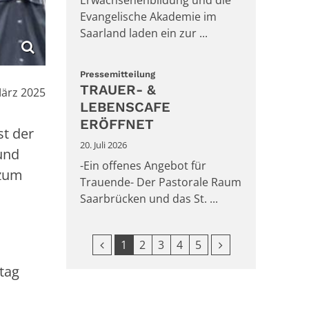
Evangelische Akademie im
Saarland laden ein zur ...
:
Pressemitteilung
TRAUER- &
März 2025
LEBENSCAFE
ERÖFFNET
st der
20. Juli 2026
und
-Ein offenes Angebot für
 zum
Trauende- Der Pastorale Raum
Saarbrücken und das St. ...
Vorherige Seite
Nächste Seite
1
2
3
4
5
tag