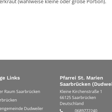
rkraut (wahlweise kleine oder große Portion).
ge Links
Pfarrei St. Marien
Saarbrücken (Dudwei
ler Raum Saarbrücken
Kleine Kirchenstraße 1
66125
Saarbrücken
rbrücken
Deutschland
hengemeinde Dudweiler
0689772240