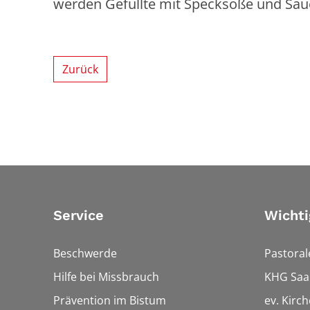
werden Gefüllte mit Specksoße und Saue
Zurück
Service
Wichti
Beschwerde
Pastora
Hilfe bei Missbrauch
KHG Saa
Prävention im Bistum
ev. Kirc