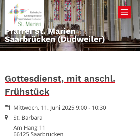
Zum Inhalt springen
Pfarrei St. Marien
Saarbrücken (Dudweiler)
Gottesdienst, mit anschl.
Frühstück
Datum:
Mittwoch, 11. Juni 2025 9:00 - 10:30
Ort:
St. Barbara
Am Hang 11
66125
Saarbrücken