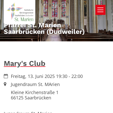
Zum Inhalt springen
Pfarrei St. Marien
Saarbrücken (Dudweiler)
Mary's Club
Datum:
Freitag, 13. Juni 2025 19:30 - 22:00
Ort:
Jugendraum St. MArien
Kleine Kirchenstraße 1
66125
Saarbrücken