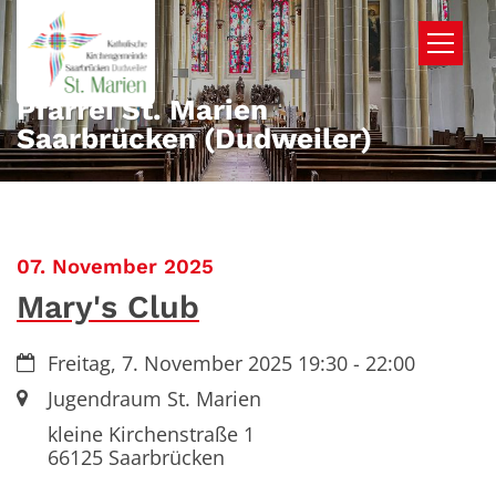
Zum Inhalt springen
Pfarrei St. Marien
Saarbrücken (Dudweiler)
:
07. November 2025
Mary's Club
Datum:
Freitag, 7. November 2025 19:30 - 22:00
Ort:
Jugendraum St. Marien
kleine Kirchenstraße 1
66125
Saarbrücken