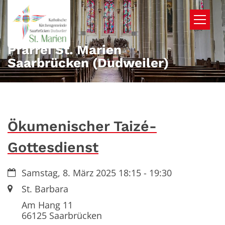
Zum Inhalt springen
Pfarrei St. Marien
Saarbrücken (Dudweiler)
Ökumenischer Taizé-
Gottesdienst
Datum:
Samstag, 8. März 2025 18:15 - 19:30
Ort:
St. Barbara
Am Hang 11
66125
Saarbrücken