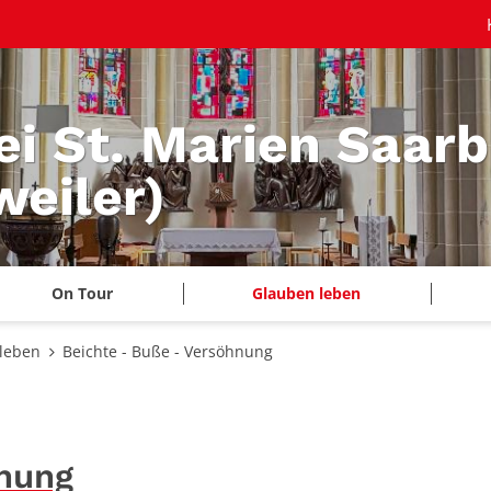
ei St. Marien Saar
eiler)
On Tour
Glauben leben
leben
Beichte - Buße - Versöhnung
hnung