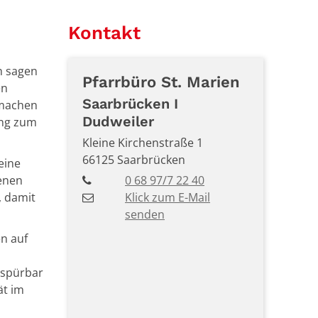
Kontakt
h sagen
Pfarrbüro
St. Marien
en
Saarbrücken I
 machen
Dudweiler
ung zum
Kleine Kirchenstraße 1
66125
Saarbrücken
eine
enen
0 68 97/7 22 40
 damit
Klick zum E-Mail
senden
en auf
 spürbar
ät im