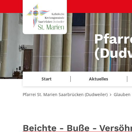
Zum Inhalt springen
Pfarr
(Dudw
Start
Aktuelles
Pfarrei St. Marien Saarbrücken (Dudweiler)
Glauben 
Beichte - Buße - Versö