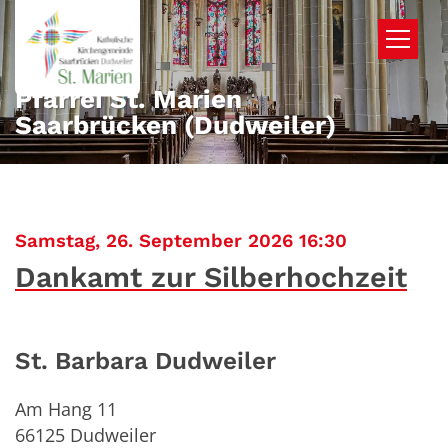
Zum Inhalt springen
Pfarrei St. Marien
Saarbrücken (Dudweiler)
:
Samstag, 26. September 2026 16:30
Dankamt zur Silberhochzeit
St. Barbara Dudweiler
Am Hang 11
66125
Dudweiler