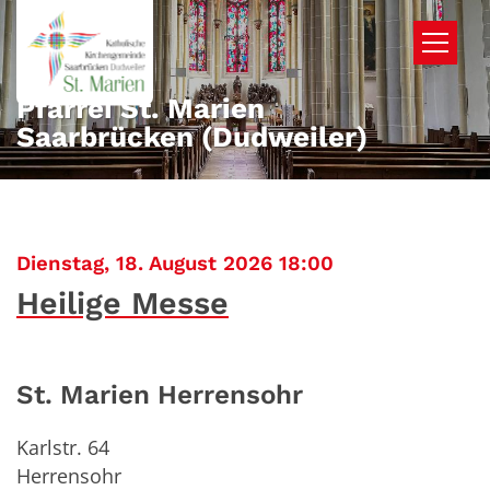
Zum Inhalt springen
Pfarrei St. Marien
Saarbrücken (Dudweiler)
:
Dienstag, 18. August 2026 18:00
Heilige Messe
St. Marien Herrensohr
Karlstr. 64
Herrensohr