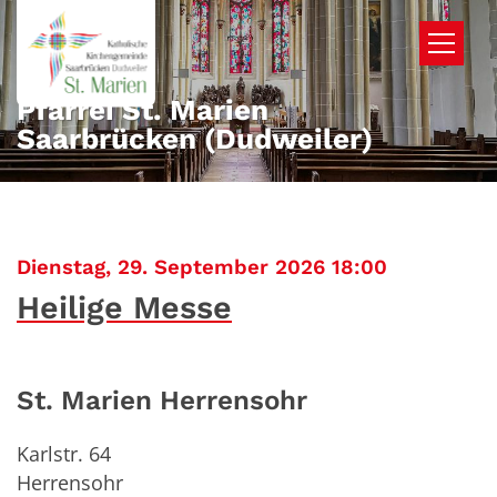
Zum Inhalt springen
Pfarrei St. Marien
Saarbrücken (Dudweiler)
:
Dienstag, 29. September 2026 18:00
Heilige Messe
St. Marien Herrensohr
Karlstr. 64
Herrensohr