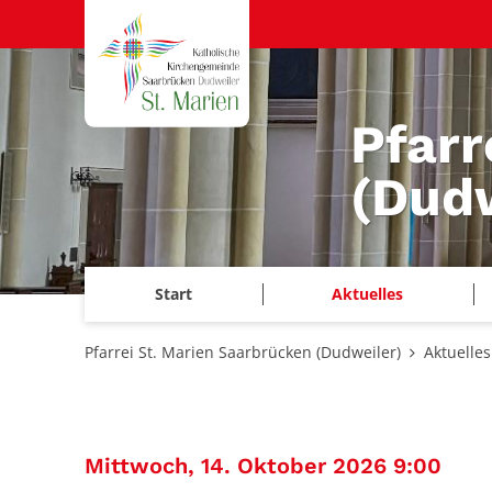
Zum Inhalt springen
Pfarr
(Dudw
Start
Aktuelles
Pfarrei St. Marien Saarbrücken (Dudweiler)
Aktuelles
:
Mittwoch, 14. Oktober 2026 9:00