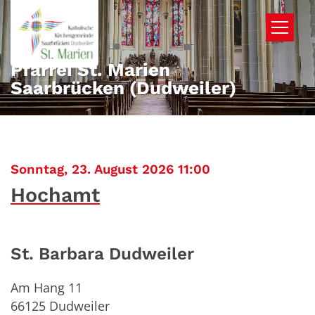
Zum Inhalt springen
Pfarrei St. Marien
Saarbrücken (Dudweiler)
:
Sonntag, 23. August 2026 11:00
Hochamt
St. Barbara Dudweiler
Am Hang 11
66125
Dudweiler