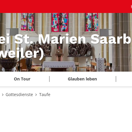
ei St. Marien Saar
eiler)
On Tour
Glauben leben
Gottesdienste
Taufe