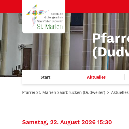
Zum Inhalt springen
Pfarr
(Dudw
Start
Aktuelles
Pfarrei St. Marien Saarbrücken (Dudweiler)
Aktuelles
:
Samstag, 22. August 2026 15:30