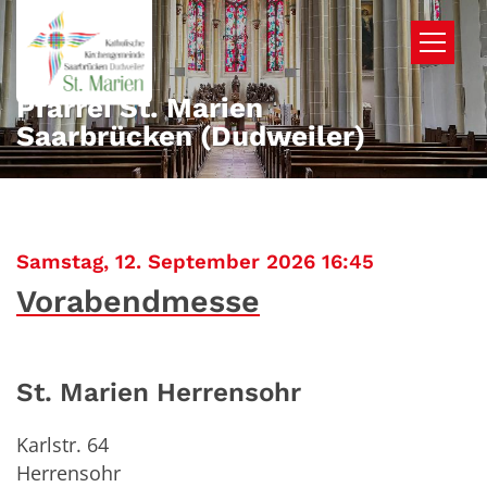
Zum Inhalt springen
Pfarrei St. Marien
Saarbrücken (Dudweiler)
:
Samstag, 12. September 2026 16:45
Vorabendmesse
St. Marien Herrensohr
Karlstr. 64
Herrensohr