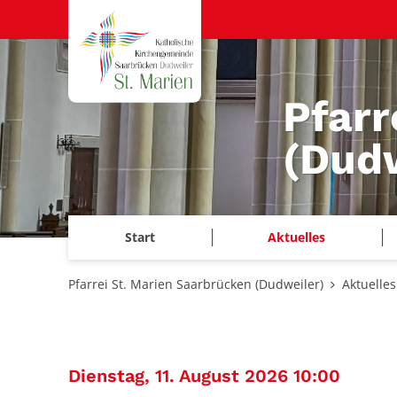
Zum Inhalt springen
Pfarr
(Dudw
Start
Aktuelles
Pfarrei St. Marien Saarbrücken (Dudweiler)
Aktuelles
:
Dienstag, 11. August 2026 10:00