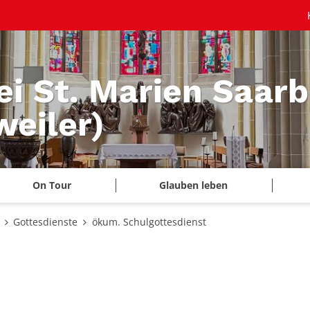
ei St. Marien Saar
eiler)
On Tour
Glauben leben
Gottesdienste
ökum. Schulgottesdienst