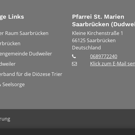
ge Links
Pfarrei St. Marien
Saarbrücken (Dudwei
ler Raum Saarbrücken
Kleine Kirchenstraße 1
66125
Saarbrücken
rbrücken
Deutschland
hengemeinde Dudweiler
0689772240
Klick zum E-Mail se
weiler
erband für die Diözese Trier
 Seelsorge
ärung