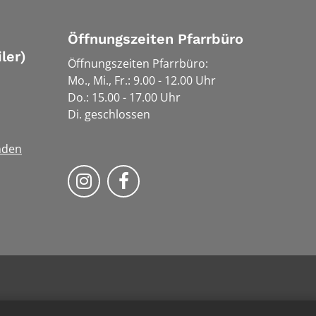
Öffnungszeiten Pfarrbüro
ler)
Öffnungszeiten Pfarrbüro:
Mo., Mi., Fr.: 9.00 - 12.00 Uhr
Do.: 15.00 - 17.00 Uhr
Di. geschlossen
nden
Bistum Trier auf Instragram
Bistum Trier auf Facebook