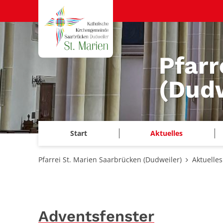
Zum Inhalt springen
Pfarr
(Dudw
Start
Aktuelles
Pfarrei St. Marien Saarbrücken (Dudweiler)
Aktuelles
Adventsfenster