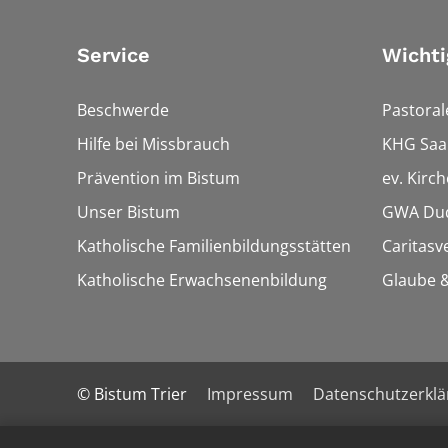
Service
Wichti
Beschwerde
Pastora
Hilfe bei Missbrauch
KHG Saa
Prävention im Bistum
ev. Kirc
Unser Bistum
GWA Dud
Katholische Familienbildungsstätten
Caritasv
Katholische Erwachsenenbildung
Glaube &
© Bistum Trier
Impressum
Datenschutzerkl