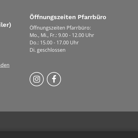
Öffnungszeiten Pfarrbüro
ler)
Öffnungszeiten Pfarrbüro:
Mo., Mi., Fr.: 9.00 - 12.00 Uhr
Do.: 15.00 - 17.00 Uhr
Di. geschlossen
nden
Bistum Trier auf Instragram
Bistum Trier auf Facebook