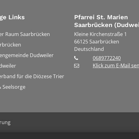
ge Links
Pfarrei St. Marien
Saarbrücken (Dudwei
ler Raum Saarbrücken
Kleine Kirchenstraße 1
66125
Saarbrücken
rbrücken
Deutschland
hengemeinde Dudweiler
0689772240
Klick zum E-Mail se
weiler
erband für die Diözese Trier
 Seelsorge
ärung