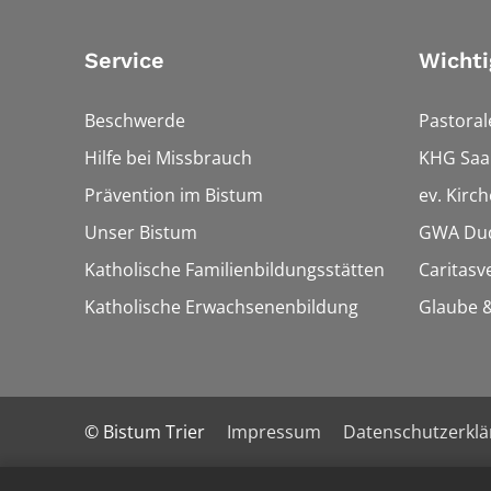
Service
Wichti
Beschwerde
Pastora
Hilfe bei Missbrauch
KHG Saa
Prävention im Bistum
ev. Kirc
Unser Bistum
GWA Dud
Katholische Familienbildungsstätten
Caritasv
Katholische Erwachsenenbildung
Glaube &
© Bistum Trier
Impressum
Datenschutzerkl