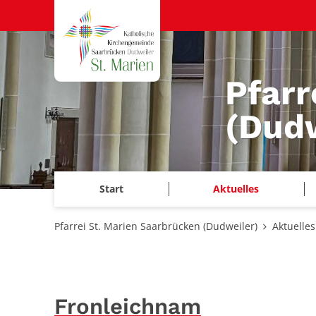
Zum Inhalt springen
Pfarr
(Dudw
Start
Aktuelles
Pfarrei St. Marien Saarbrücken (Dudweiler)
Aktuelles
Fronleichnam