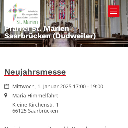
Zum Inhalt springen
Pfarrei St. Marien
Saarbrücken (Dudweiler)
Neujahrsmesse
Datum:
Mittwoch, 1. Januar 2025 17:00 - 19:00
Ort:
Maria Himmelfahrt
Kleine Kirchenstr. 1
66125
Saarbrücken