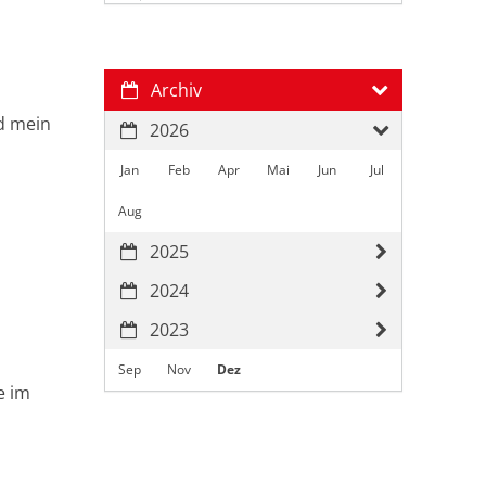
Archiv
d mein
2026
Jan
Feb
Apr
Mai
Jun
Jul
Aug
2025
2024
2023
Sep
Nov
Dez
e im