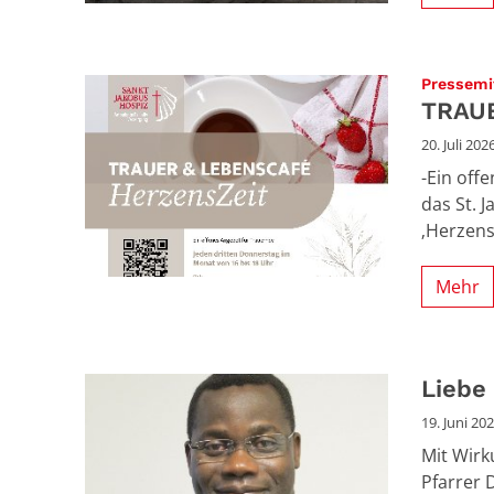
Pressemi
TRAU
20. Juli 202
-Ein off
das St. 
‚Herzens
Mehr
Liebe
19. Juni 20
Mit Wirk
Pfarrer 