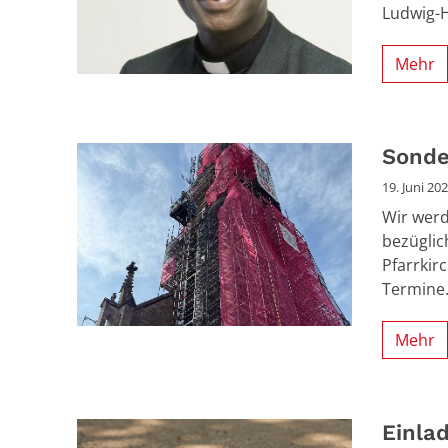
Ludwig-H
Mehr
Sonde
19. Juni 20
Wir werd
bezügli
Pfarrkir
Termine
Mehr
Einla