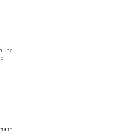
en und
fe
rmann
.