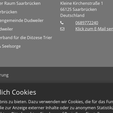
ler Raum Saarbrücken
Kleine Kirchenstraße 1
66125
Saarbrücken
rbrücken
Deutschland
hengemeinde Dudweiler
0689772240
Klick zum E-Mail se
weiler
erband für die Diözese Trier
 Seelsorge
ärung
lich Cookies
nis zu bieten. Dazu verwenden wir Cookies, die für das Fu
e zur Anzeige externer Inhalte oder zu anonymen Statisti