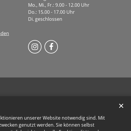
Mo., Mi., Fr.: 9.00 - 12.00 Uhr
Do.: 15.00 - 17.00 Uhr
Di. geschlossen
nden
Bistum Trier auf Instragram
Bistum Trier auf Facebook
✕
nktionieren unserer Website notwendig sind. Mit
kzwecken genutzt werden. Sie können selbst