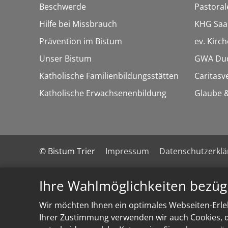
Beschwerde
Pastora
Hilfe bei Missbrauch
KHG Saa
Prävention im Bistum
ev. Kirc
Unser Bistum
GWA Dud
Katholische Familienbildungsstätten
Caritasv
Katholische Erwachsenenbildung
Glaube &
© Bistum Trier
Impressum
Datenschutzerkl
Ihre Wahlmöglichkeiten bezüg
Wir möchten Ihnen ein optimales Webseiten-Erleb
Ihrer Zustimmung verwenden wir auch Cookies, di