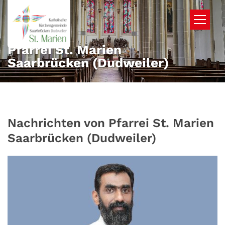
Zum Inhalt springen
Pfarrei St. Marien
Saarbrücken (Dudweiler)
Nachrichten von Pfarrei St. Marien
Saarbrücken (Dudweiler)